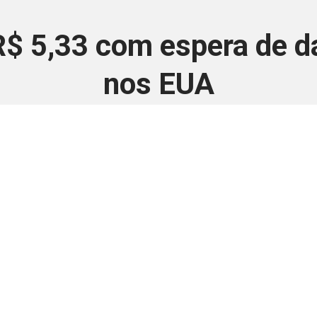
 R$ 5,33 com espera de 
nos EUA
17 de novembro de 2025
 é disponivel apenas p
ha para aprimorar a relação Brasil-Japão, sej