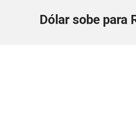
Dólar sobe para
Este conteúdo
Junte-se a uma equipe que trabal