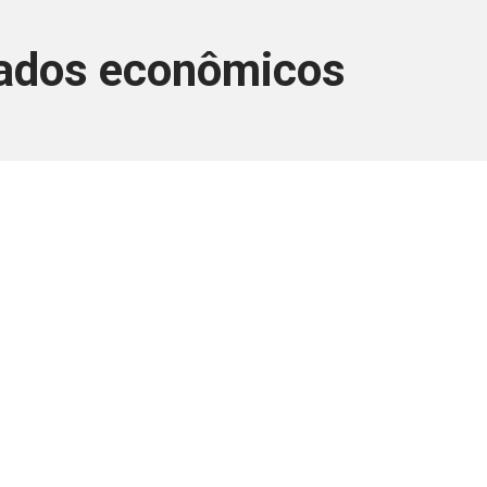
dados econômicos
ara associados
a você Pessoa Física ou Jurídica.