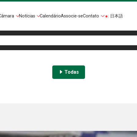
Câmara
Notícias
Calendário
Associe-se
Contato
日本語
Todas