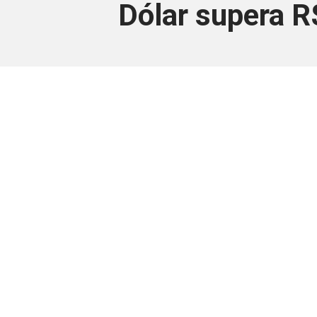
Dólar supera 
Este conteúdo
Junte-se a uma equipe que trabal