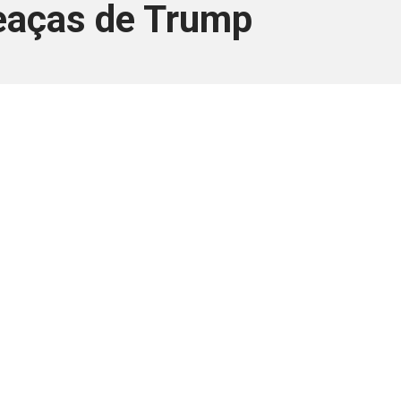
eaças de Trump
ara associados
a você Pessoa Física ou Jurídica.