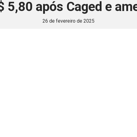
R$ 5,80 após Caged e am
26 de fevereiro de 2025
 é disponivel apenas p
ha para aprimorar a relação Brasil-Japão, sej
Associe-se
Login
Retornar a página principal do blog