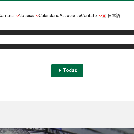
Câmara
Notícias
Calendário
Associe-se
Contato
日本語
Todas