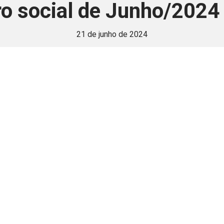
o social de Junho/2024
21 de junho de 2024
 é disponivel apenas p
ha para aprimorar a relação Brasil-Japão, sej
Associe-se
Login
Retornar a página principal do blog