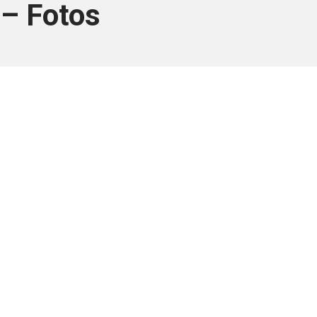
 – Fotos
ara associados
a você Pessoa Física ou Jurídica.