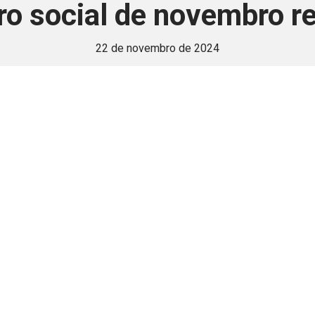
ro social de novembro re
22 de novembro de 2024
 é disponivel apenas p
ha para aprimorar a relação Brasil-Japão, sej
Associe-se
Login
Retornar a página principal do blog