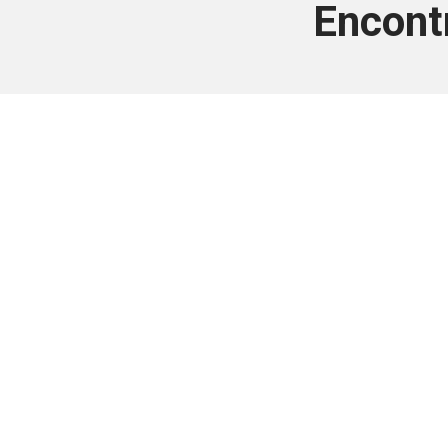
Encont
Este conteúdo
Junte-se a uma equipe que trabal