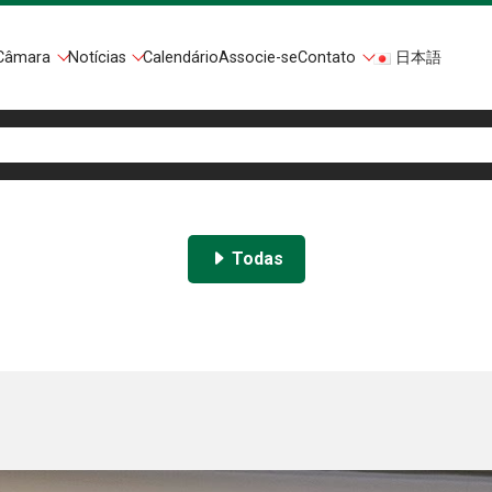
Câmara
Notícias
Calendário
Associe-se
Contato
日本語
Todas