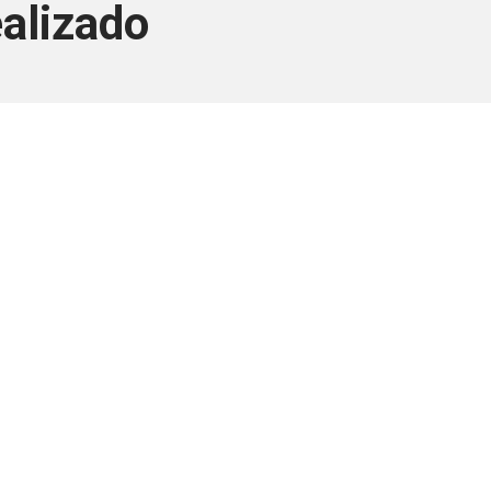
alizado
ara associados
a você Pessoa Física ou Jurídica.