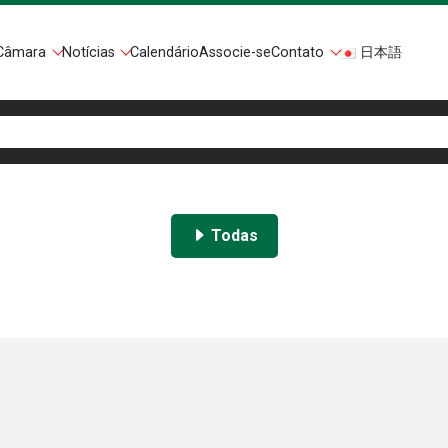
Câmara
Notícias
Calendário
Associe-se
Contato
日本語
Todas