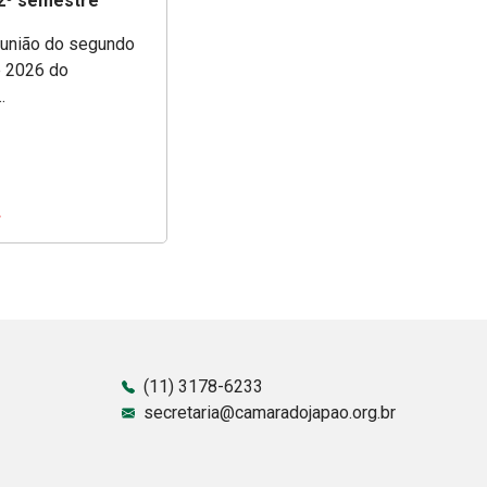
 2º semestre
eunião do segundo
 2026 do
.
(11) 3178-6233
secretaria@camaradojapao.org.br