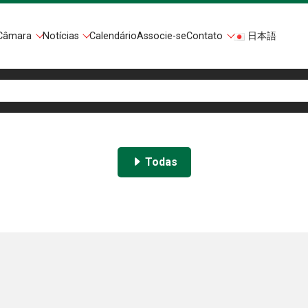
Câmara
Notícias
Calendário
Associe-se
Contato
日本語
Todas