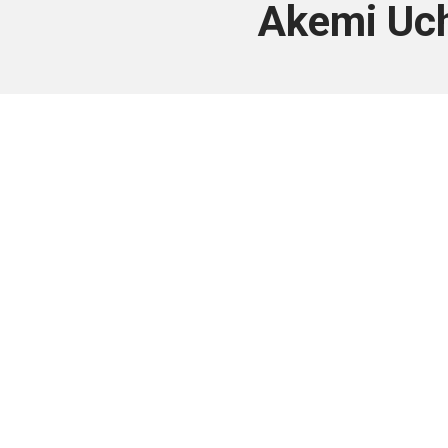
Akemi Uch
Este conteúdo
Junte-se a uma equipe que trabal