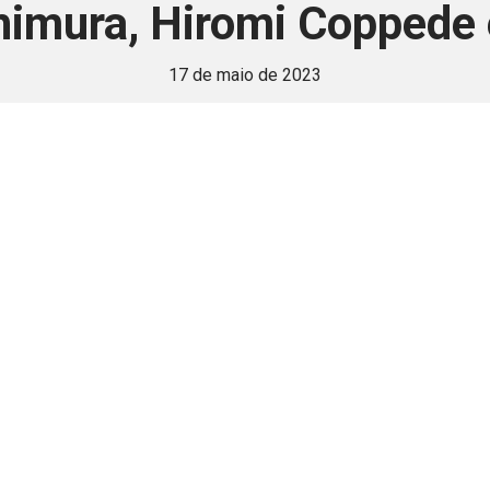
imura, Hiromi Coppede 
17 de maio de 2023
 é disponivel apenas p
ha para aprimorar a relação Brasil-Japão, sej
Associe-se
Login
Retornar a página principal do blog