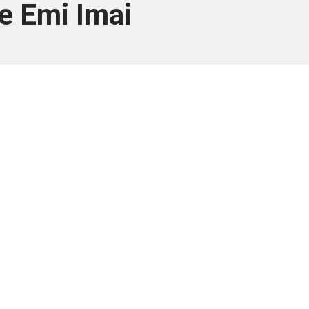
e Emi Imai
ara associados
a você Pessoa Física ou Jurídica.