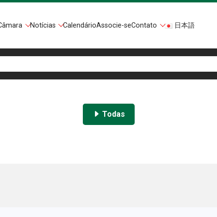
Câmara
Notícias
Calendário
Associe-se
Contato
日本語
Todas