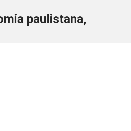
omia paulistana,
ara associados
a você Pessoa Física ou Jurídica.