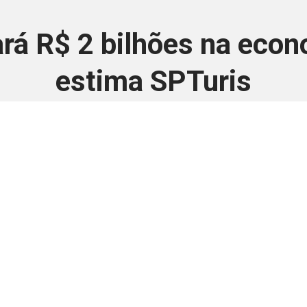
ará R$ 2 bilhões na econ
estima SPTuris
31 de outubro de 2024
 é disponivel apenas p
ha para aprimorar a relação Brasil-Japão, sej