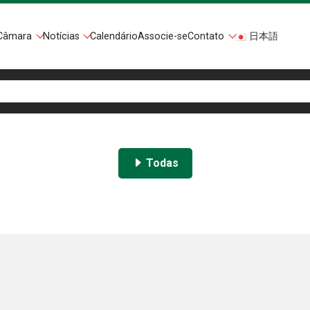
Câmara
Notícias
Calendário
Associe-se
Contato
日本語
Todas