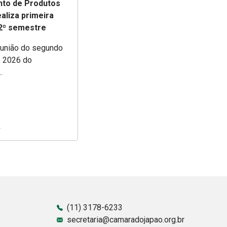
to de Produtos
aliza primeira
 2º semestre
eunião do segundo
 2026 do
.
(11) 3178-6233
secretaria@camaradojapao.org.br