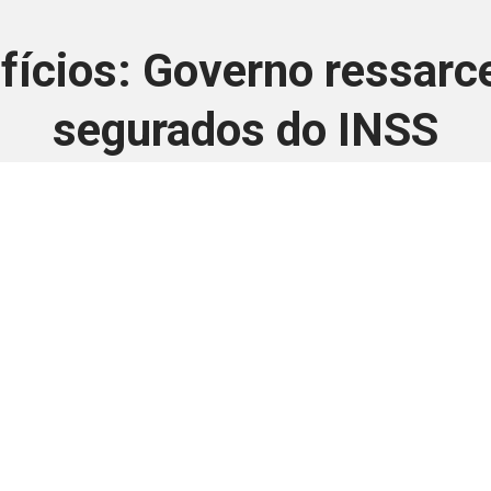
ícios: Governo ressarce
segurados do INSS
26 de outubro de 2025
 é disponivel apenas p
ha para aprimorar a relação Brasil-Japão, sej