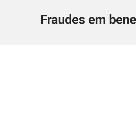
Fraudes em benef
Este conteúdo
Junte-se a uma equipe que trabal