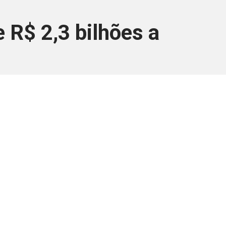
 R$ 2,3 bilhões a
ara associados
a você Pessoa Física ou Jurídica.