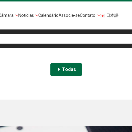
Câmara
Notícias
Calendário
Associe-se
Contato
日本語
Todas