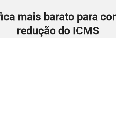
fica mais barato para c
redução do ICMS
1 de fevereiro de 2025
 é disponivel apenas p
ha para aprimorar a relação Brasil-Japão, sej