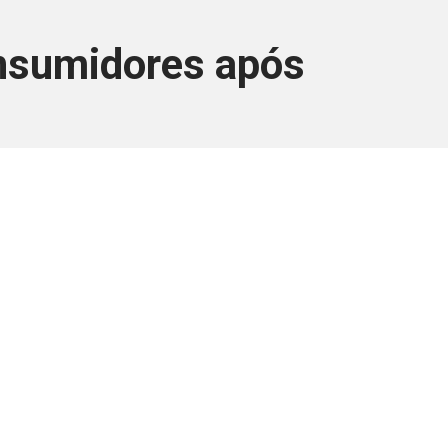
onsumidores após
ara associados
a você Pessoa Física ou Jurídica.