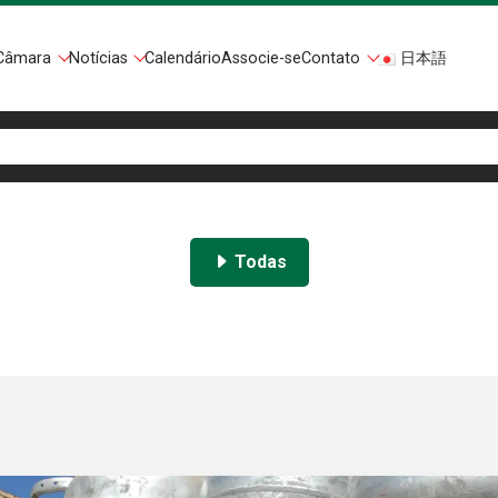
Câmara
Notícias
Calendário
Associe-se
Contato
日本語
Todas