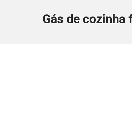
Gás de cozinha 
Este conteúdo
Junte-se a uma equipe que trabal