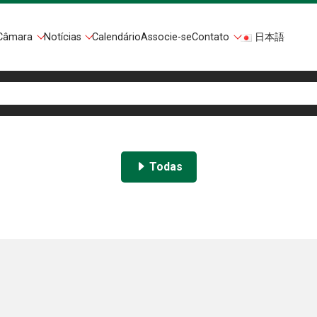
Câmara
Notícias
Calendário
Associe-se
Contato
日本語
Todas