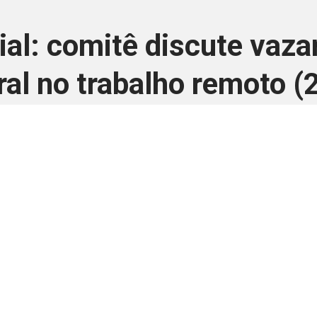
al: comitê discute vaz
al no trabalho remoto 
20 de setembro de 2023
 é disponivel apenas p
ha para aprimorar a relação Brasil-Japão, sej