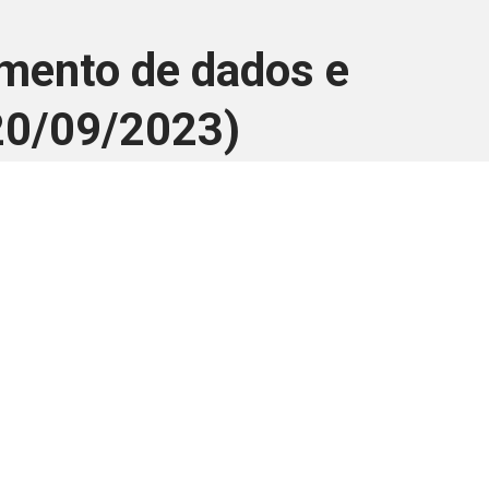
amento de dados e
(20/09/2023)
ara associados
a você Pessoa Física ou Jurídica.