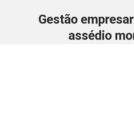
Gestão empresari
assédio mor
Este conteúdo
Junte-se a uma equipe que trabal