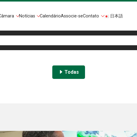
Câmara
Notícias
Calendário
Associe-se
Contato
日本語
Todas