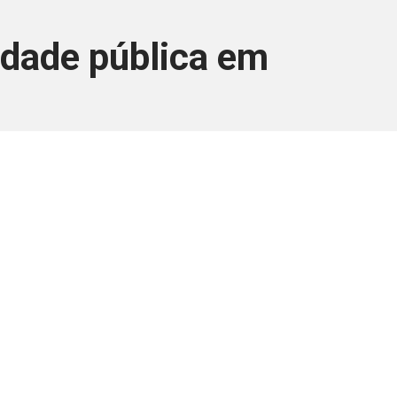
idade pública em
ara associados
a você Pessoa Física ou Jurídica.