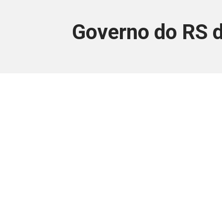
Governo do RS d
Este conteúdo
Junte-se a uma equipe que trabal