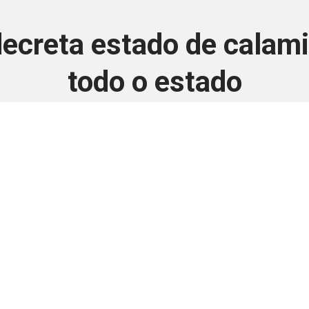
ecreta estado de calam
todo o estado
2 de maio de 2024
 é disponivel apenas p
ha para aprimorar a relação Brasil-Japão, sej