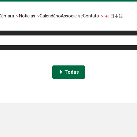
Câmara
Notícias
Calendário
Associe-se
Contato
日本語
Todas