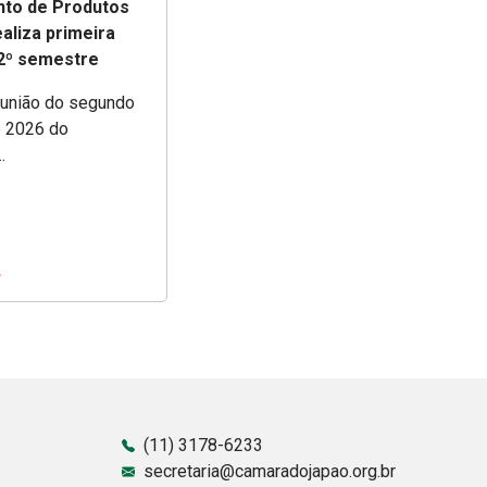
to de Produtos
aliza primeira
 2º semestre
eunião do segundo
 2026 do
.
(11) 3178-6233
secretaria@camaradojapao.org.br