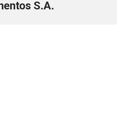
mentos S.A.
ara associados
a você Pessoa Física ou Jurídica.