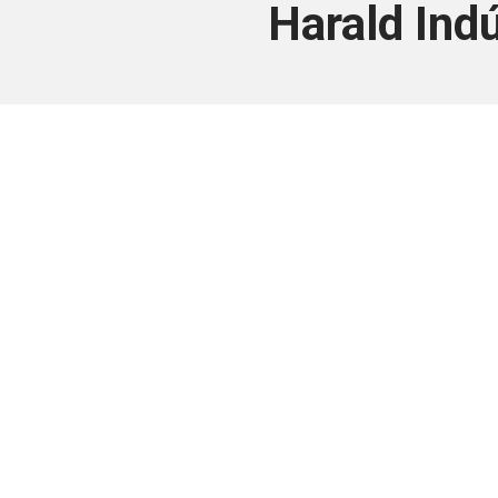
Harald Ind
Este conteúdo
Junte-se a uma equipe que trabal