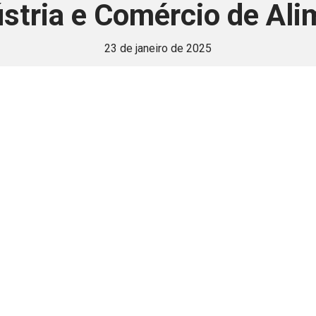
ústria e Comércio de Ali
23 de janeiro de 2025
 é disponivel apenas p
ha para aprimorar a relação Brasil-Japão, sej
Associe-se
Login
Retornar a página principal do blog