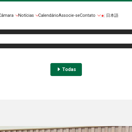
Câmara
Notícias
Calendário
Associe-se
Contato
日本語
Todas