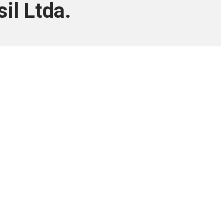
il Ltda.
ara associados
a você Pessoa Física ou Jurídica.