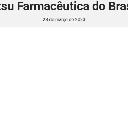
su Farmacêutica do Bras
28 de março de 2023
 é disponivel apenas p
ha para aprimorar a relação Brasil-Japão, sej
Associe-se
Login
Retornar a página principal do blog