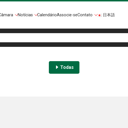
Câmara
Notícias
Calendário
Associe-se
Contato
日本語
Todas