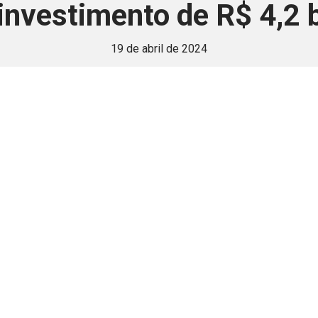
nvestimento de R$ 4,2 b
19 de abril de 2024
 é disponivel apenas p
ha para aprimorar a relação Brasil-Japão, sej
Associe-se
Login
Retornar a página principal do blog