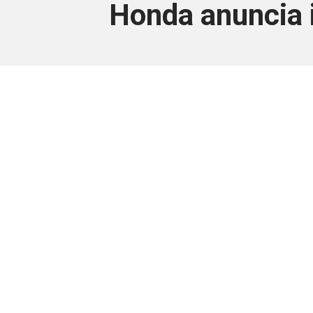
Honda anuncia i
Este conteúdo
Junte-se a uma equipe que trabal