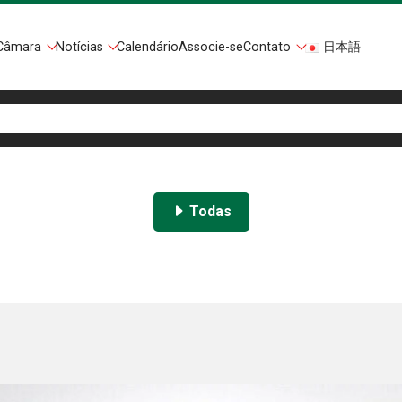
Câmara
Notícias
Calendário
Associe-se
Contato
日本語
Todas