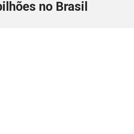
ilhões no Brasil
ara associados
a você Pessoa Física ou Jurídica.