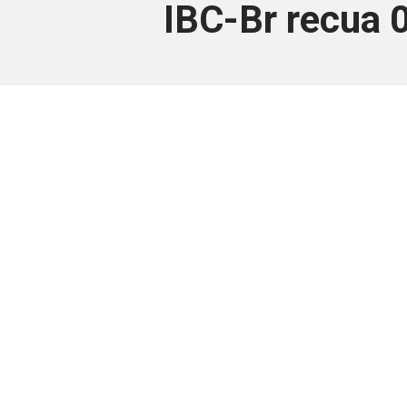
IBC-Br recua 
Este conteúdo
Junte-se a uma equipe que trabal