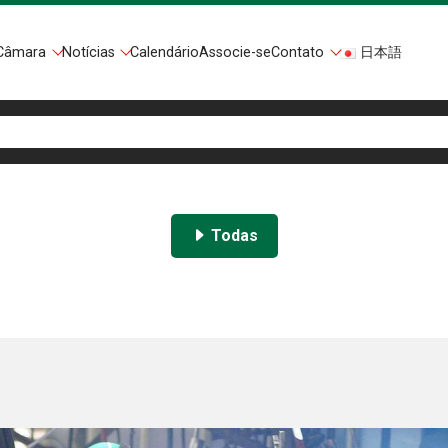
Câmara
Notícias
Calendário
Associe-se
Contato
日本語
Todas