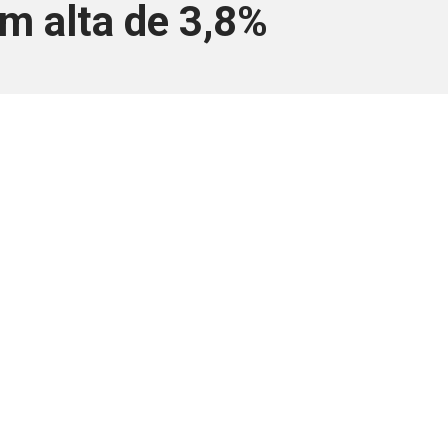
m alta de 3,8%
ara associados
a você Pessoa Física ou Jurídica.