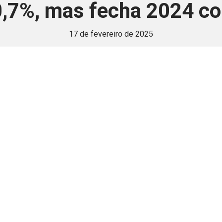
0,7%, mas fecha 2024 co
17 de fevereiro de 2025
 é disponivel apenas p
ha para aprimorar a relação Brasil-Japão, sej
Associe-se
Login
Retornar a página principal do blog