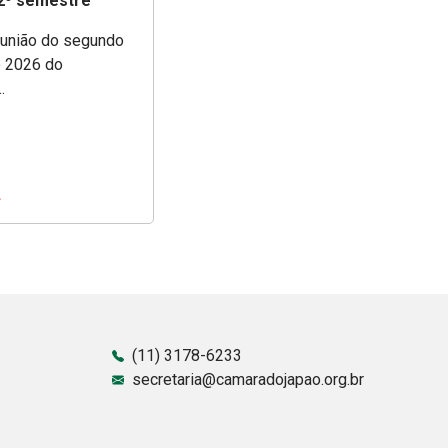
 2º semestre
eunião do segundo
 2026 do
.
(11) 3178-6233
secretaria@camaradojapao.org.br