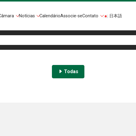
Câmara
Notícias
Calendário
Associe-se
Contato
日本語
Todas