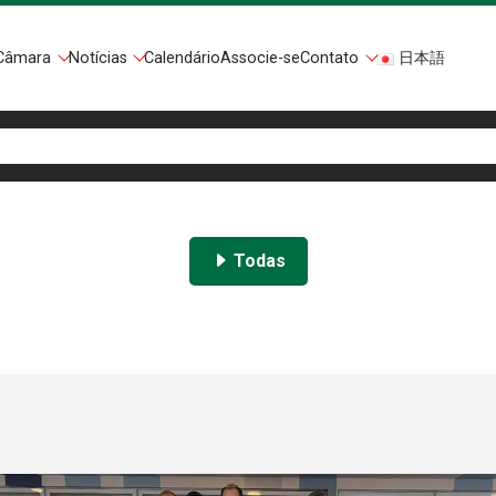
Câmara
Notícias
Calendário
Associe-se
Contato
日本語
Todas