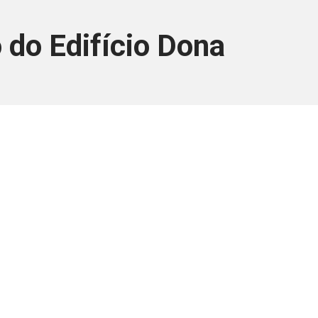
 do Edifício Dona
ara associados
a você Pessoa Física ou Jurídica.