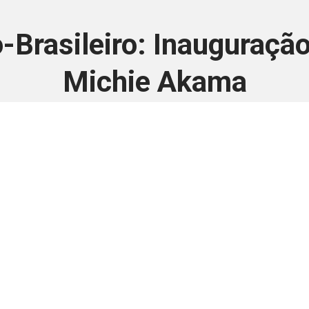
-Brasileiro: Inauguração
Michie Akama
15 de março de 2025
 é disponivel apenas p
ha para aprimorar a relação Brasil-Japão, sej