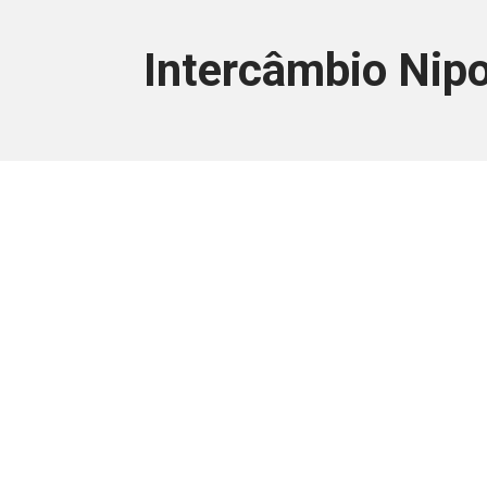
Intercâmbio Nipo
Este conteúdo
Junte-se a uma equipe que trabal