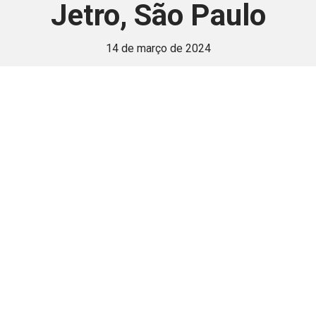
Jetro, São Paulo
14 de março de 2024
 é disponivel apenas p
ha para aprimorar a relação Brasil-Japão, sej
Associe-se
Login
Retornar a página principal do blog