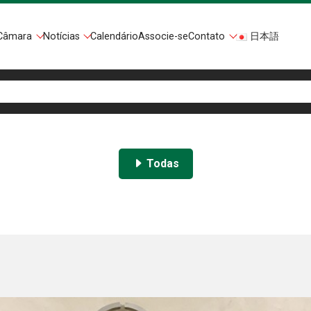
Câmara
Notícias
Calendário
Associe-se
Contato
日本語
Todas