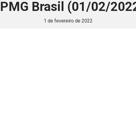
PMG Brasil (01/02/202
1 de fevereiro de 2022
 é disponivel apenas p
ha para aprimorar a relação Brasil-Japão, sej
Associe-se
Login
Retornar a página principal do blog