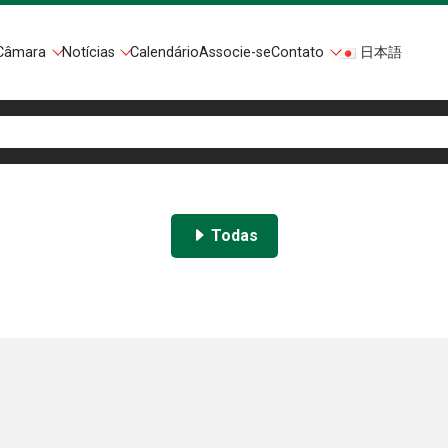
Câmara
Notícias
Calendário
Associe-se
Contato
日本語
Todas