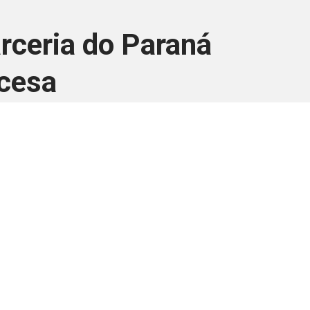
rceria do Paraná
ncesa
ara associados
a você Pessoa Física ou Jurídica.