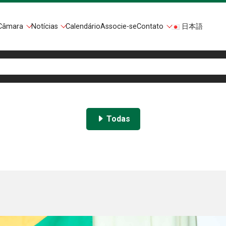
Câmara
Notícias
Calendário
Associe-se
Contato
日本語
Todas