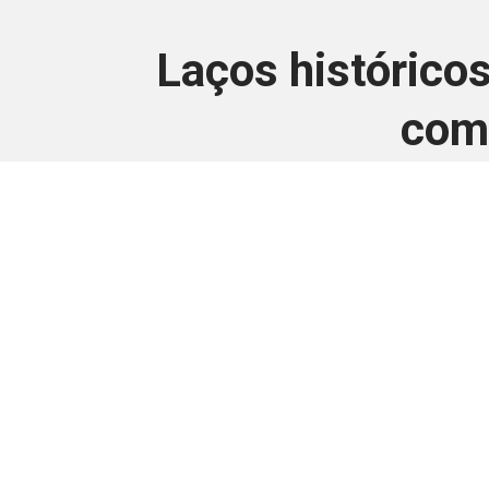
Laços histórico
com 
Este conteúdo
Junte-se a uma equipe que trabal