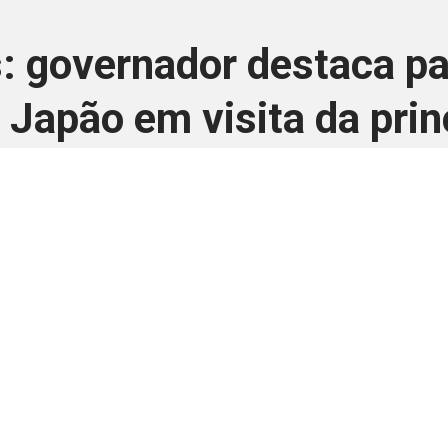
s: governador destaca pa
Japão em visita da pri
9 de junho de 2025
 é disponivel apenas p
ha para aprimorar a relação Brasil-Japão, sej