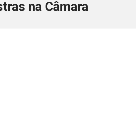
estras na Câmara
ara associados
a você Pessoa Física ou Jurídica.