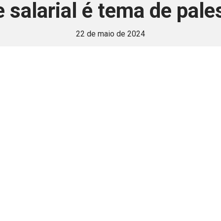
e salarial é tema de pal
22 de maio de 2024
 é disponivel apenas p
ha para aprimorar a relação Brasil-Japão, sej
Associe-se
Login
Retornar a página principal do blog