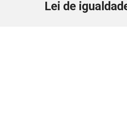
Lei de igualdad
Este conteúdo
Junte-se a uma equipe que trabal