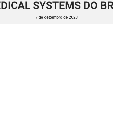
ICAL SYSTEMS DO BR
7 de dezembro de 2023
 é disponivel apenas p
ha para aprimorar a relação Brasil-Japão, sej
Associe-se
Login
Retornar a página principal do blog