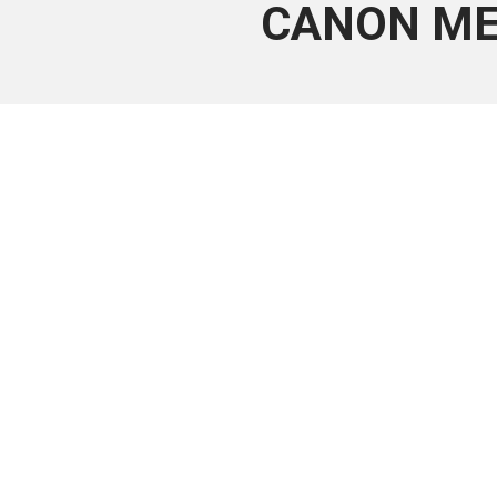
CANON MED
Este conteúdo
Junte-se a uma equipe que trabal