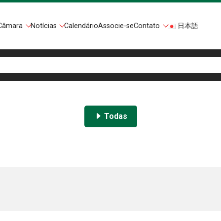
Câmara
Notícias
Calendário
Associe-se
Contato
日本語
Todas