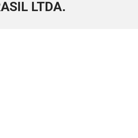
ASIL LTDA.
ara associados
a você Pessoa Física ou Jurídica.