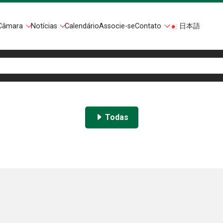
Câmara
Notícias
Calendário
Associe-se
Contato
日本語
Todas