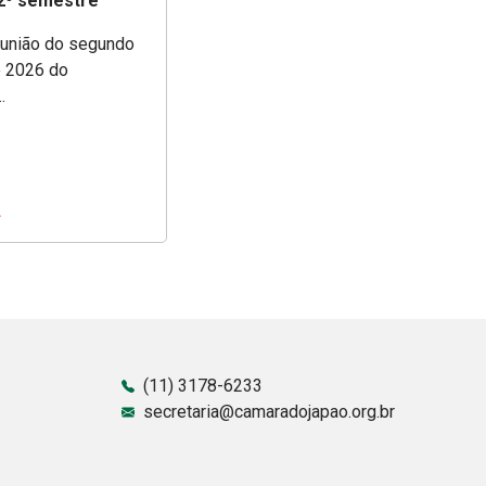
 2º semestre
eunião do segundo
 2026 do
.
(11) 3178-6233
secretaria@camaradojapao.org.br