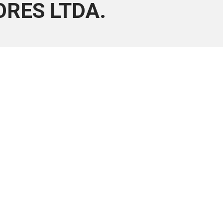
ORES LTDA.
ara associados
a você Pessoa Física ou Jurídica.