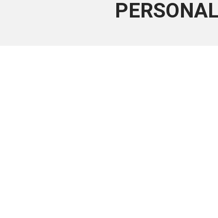
PERSONAL 
Este conteúdo
Junte-se a uma equipe que trabal