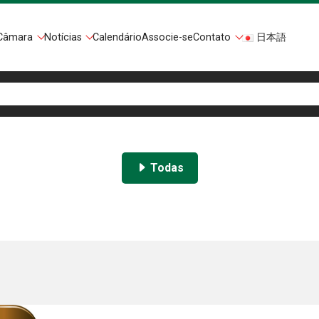
Câmara
Notícias
Calendário
Associe-se
Contato
日本語
Todas