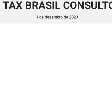
TAX BRASIL CONSULT
11 de dezembro de 2023
 é disponivel apenas p
ha para aprimorar a relação Brasil-Japão, sej
Associe-se
Login
Retornar a página principal do blog