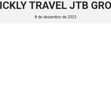
ICKLY TRAVEL JTB GR
8 de dezembro de 2023
 é disponivel apenas p
ha para aprimorar a relação Brasil-Japão, sej
Associe-se
Login
Retornar a página principal do blog