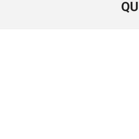
QU
Este conteúdo
Junte-se a uma equipe que trabal