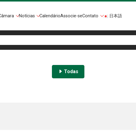
Câmara
Notícias
Calendário
Associe-se
Contato
日本語
Todas