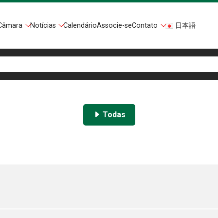
Câmara
Notícias
Calendário
Associe-se
Contato
日本語
Todas