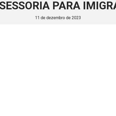
SESSORIA PARA IMIGR
11 de dezembro de 2023
 é disponivel apenas p
ha para aprimorar a relação Brasil-Japão, sej
Associe-se
Login
Retornar a página principal do blog