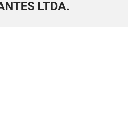
ANTES LTDA.
ara associados
a você Pessoa Física ou Jurídica.