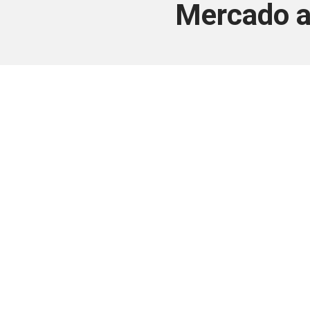
Mercado a
Este conteúdo
Junte-se a uma equipe que trabal