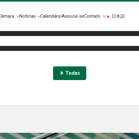
Câmara
Notícias
Calendário
Associe-se
Contato
日本語
Todas