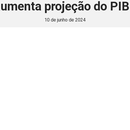
umenta projeção do PIB
10 de junho de 2024
 é disponivel apenas p
ha para aprimorar a relação Brasil-Japão, sej
Associe-se
Login
Retornar a página principal do blog