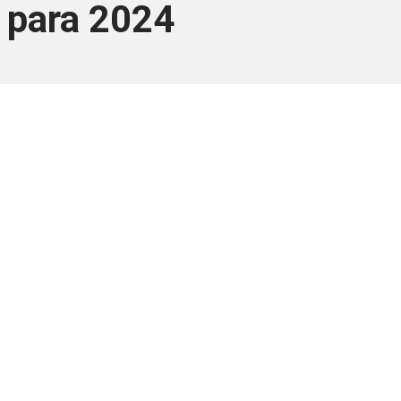
 para 2024
ara associados
a você Pessoa Física ou Jurídica.