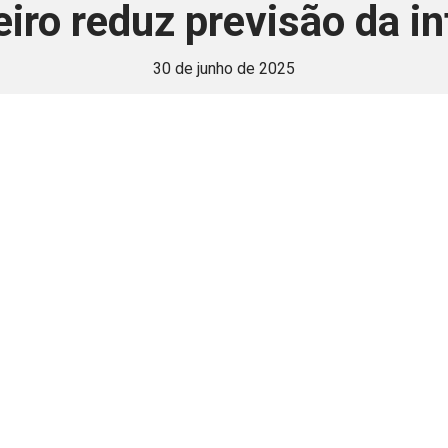
iro reduz previsão da in
30 de junho de 2025
 é disponivel apenas p
ha para aprimorar a relação Brasil-Japão, sej
Associe-se
Login
Retornar a página principal do blog