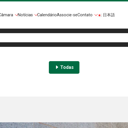
Câmara
Notícias
Calendário
Associe-se
Contato
日本語
Todas