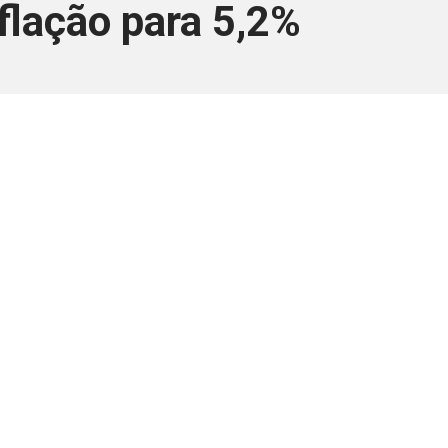
flação para 5,2%
ara associados
a você Pessoa Física ou Jurídica.