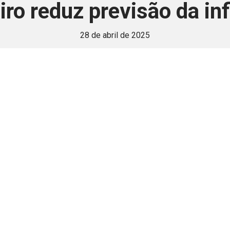
ro reduz previsão da in
28 de abril de 2025
 é disponivel apenas p
ha para aprimorar a relação Brasil-Japão, sej
Associe-se
Login
Retornar a página principal do blog