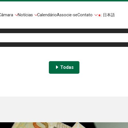
Câmara
Notícias
Calendário
Associe-se
Contato
日本語
Todas