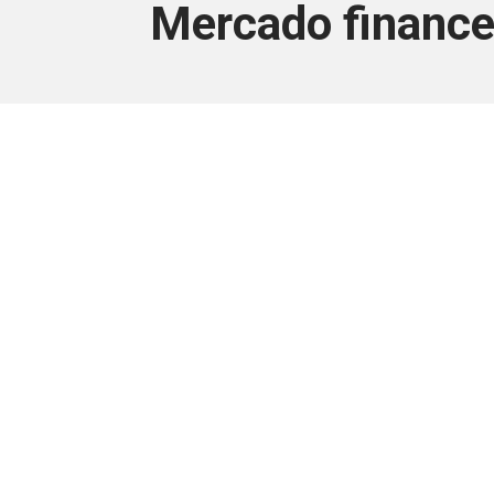
Mercado financei
Este conteúdo
Junte-se a uma equipe que trabal