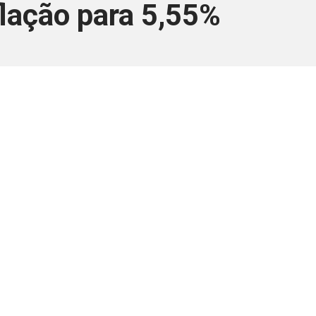
flação para 5,55%
ara associados
a você Pessoa Física ou Jurídica.