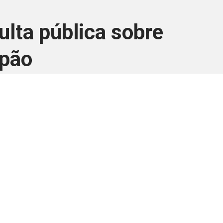
lta pública sobre
apão
ara associados
a você Pessoa Física ou Jurídica.