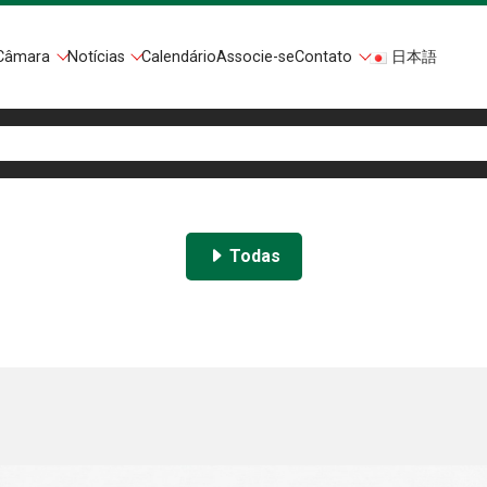
Câmara
Notícias
Calendário
Associe-se
Contato
日本語
Todas