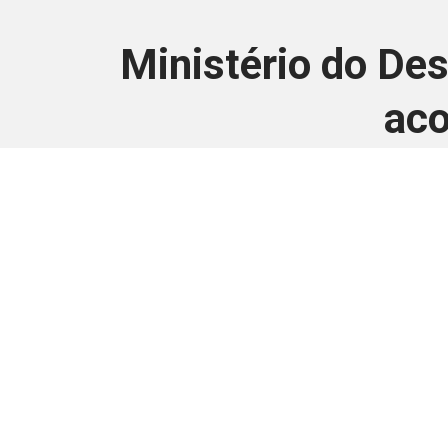
Ministério do De
aco
Este conteúdo
Junte-se a uma equipe que trabal