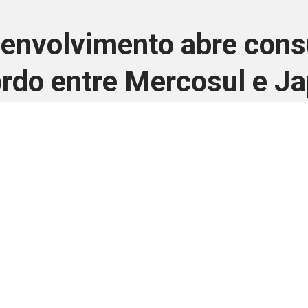
senvolvimento abre consu
rdo entre Mercosul e J
3 de julho de 2026
 é disponivel apenas p
ha para aprimorar a relação Brasil-Japão, sej