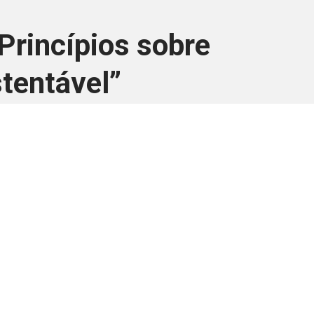
Princípios sobre
tentável”
ara associados
a você Pessoa Física ou Jurídica.