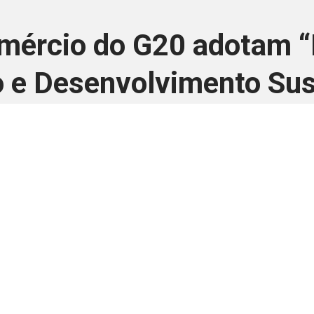
mércio do G20 adotam “
 e Desenvolvimento Sus
24 de outubro de 2024
 é disponivel apenas p
ha para aprimorar a relação Brasil-Japão, sej