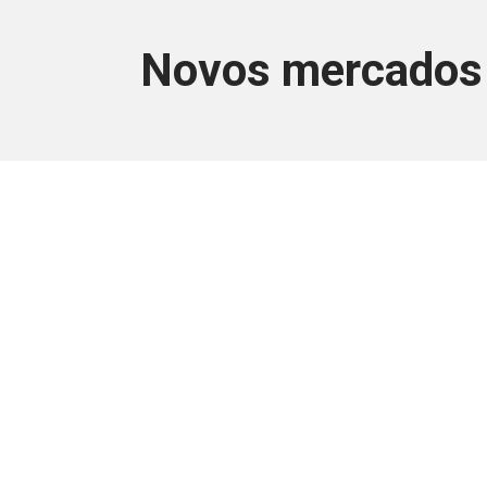
Novos mercados e
Este conteúdo
Junte-se a uma equipe que trabal