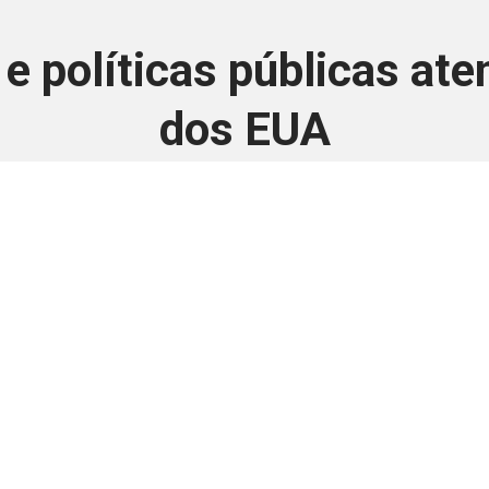
 políticas públicas ate
dos EUA
17 de setembro de 2025
 é disponivel apenas p
ha para aprimorar a relação Brasil-Japão, sej