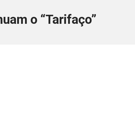
nuam o “Tarifaço”
ara associados
a você Pessoa Física ou Jurídica.