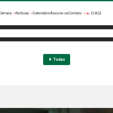
Câmara
Notícias
Calendário
Associe-se
Contato
日本語
Todas