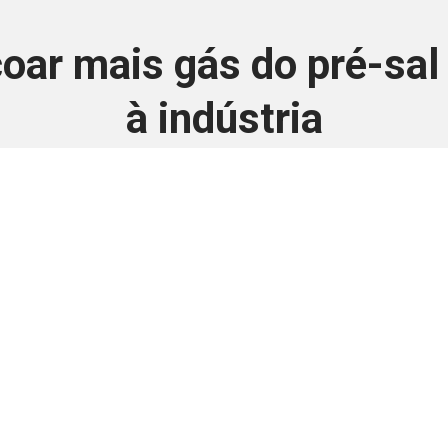
oar mais gás do pré-sal
à indústria
3 de julho de 2025
 é disponivel apenas p
ha para aprimorar a relação Brasil-Japão, sej