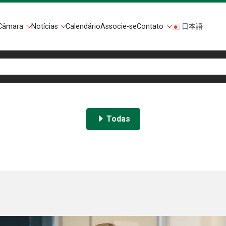
Câmara
Notícias
Calendário
Associe-se
Contato
日本語
Todas