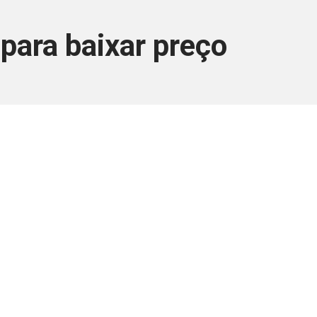
 para baixar preço
ara associados
a você Pessoa Física ou Jurídica.