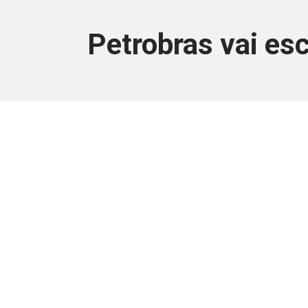
Petrobras vai esc
Este conteúdo
Junte-se a uma equipe que trabal