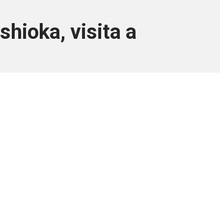
hioka, visita a
ara associados
a você Pessoa Física ou Jurídica.