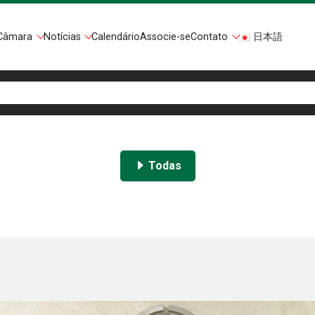
Câmara
Notícias
Calendário
Associe-se
Contato
日本語
Todas