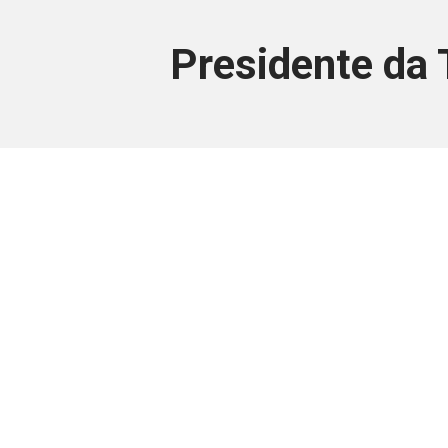
Presidente da 
Este conteúdo
Junte-se a uma equipe que trabal