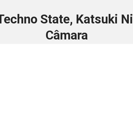
Techno State, Katsuki Nis
Câmara
4 de agosto de 2025
 é disponivel apenas p
ha para aprimorar a relação Brasil-Japão, sej