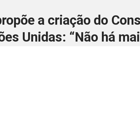
propõe a criação do Co
ões Unidas: “Não há mai
19 de novembro de 2024
 é disponivel apenas p
ha para aprimorar a relação Brasil-Japão, sej