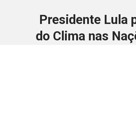
Presidente Lula 
do Clima nas Naç
Este conteúdo
Junte-se a uma equipe que trabal