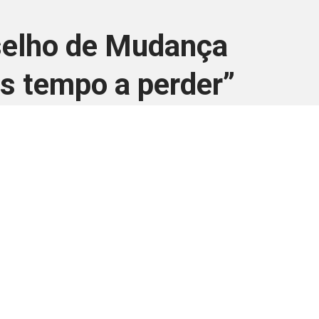
nselho de Mudança
s tempo a perder”
ara associados
a você Pessoa Física ou Jurídica.