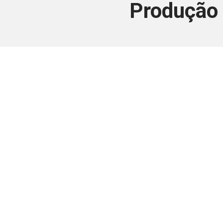
Produção 
Este conteúdo
Junte-se a uma equipe que trabal