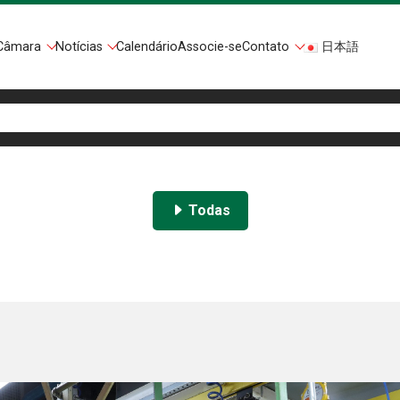
Câmara
Notícias
Calendário
Associe-se
Contato
日本語
Todas