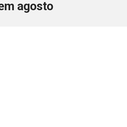
 em agosto
ara associados
a você Pessoa Física ou Jurídica.