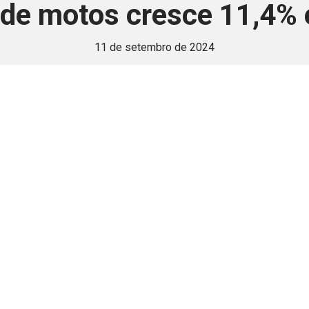
de motos cresce 11,4%
11 de setembro de 2024
 é disponivel apenas p
ha para aprimorar a relação Brasil-Japão, sej
Associe-se
Login
Retornar a página principal do blog