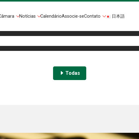
Câmara
Notícias
Calendário
Associe-se
Contato
日本語
Todas