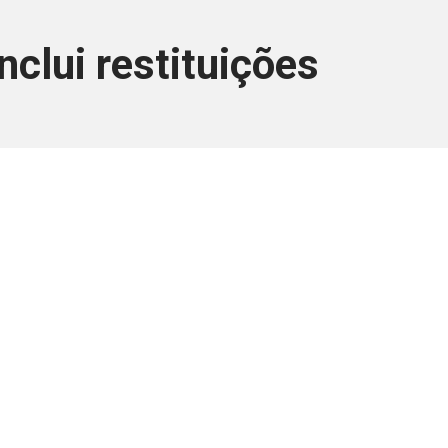
clui restituições
ara associados
a você Pessoa Física ou Jurídica.