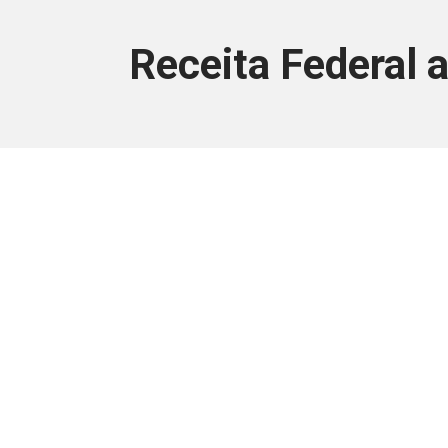
Receita Federal 
Este conteúdo
Junte-se a uma equipe que trabal