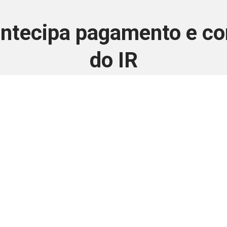
antecipa pagamento e con
do IR
3 de setembro de 2025
 é disponivel apenas p
ha para aprimorar a relação Brasil-Japão, sej