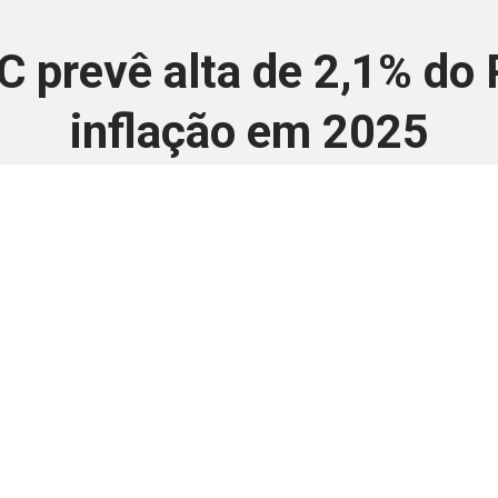
C prevê alta de 2,1% do
inflação em 2025
26 de junho de 2025
 é disponivel apenas p
ha para aprimorar a relação Brasil-Japão, sej