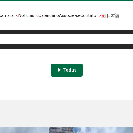
Câmara
Notícias
Calendário
Associe-se
Contato
日本語
Todas