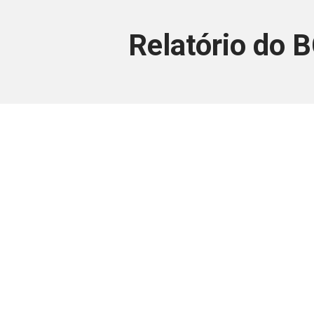
Relatório do B
Este conteúdo
Junte-se a uma equipe que trabal