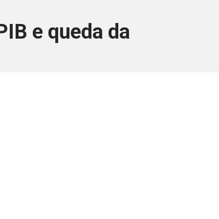
 PIB e queda da
ara associados
a você Pessoa Física ou Jurídica.