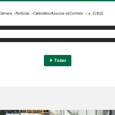
Câmara
Notícias
Calendário
Associe-se
Contato
日本語
Todas