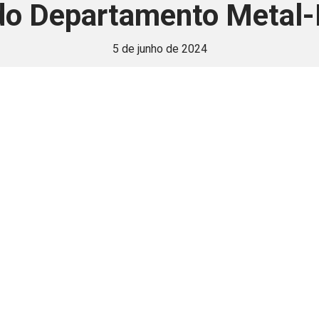
do Departamento Metal
5 de junho de 2024
 é disponivel apenas p
ha para aprimorar a relação Brasil-Japão, sej
Associe-se
Login
Retornar a página principal do blog