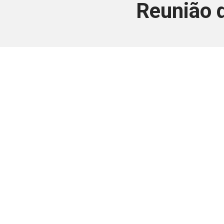
Reunião 
Este conteúdo
Junte-se a uma equipe que trabal