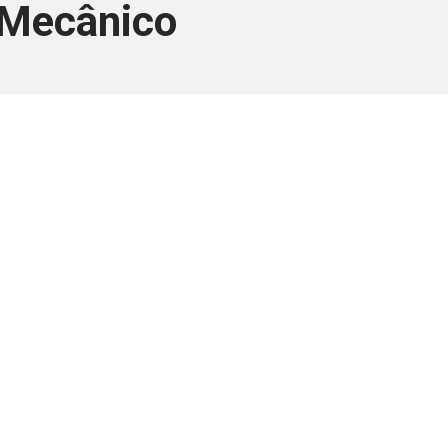
-Mecânico
ara associados
a você Pessoa Física ou Jurídica.