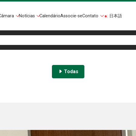
Câmara
Notícias
Calendário
Associe-se
Contato
日本語
Todas