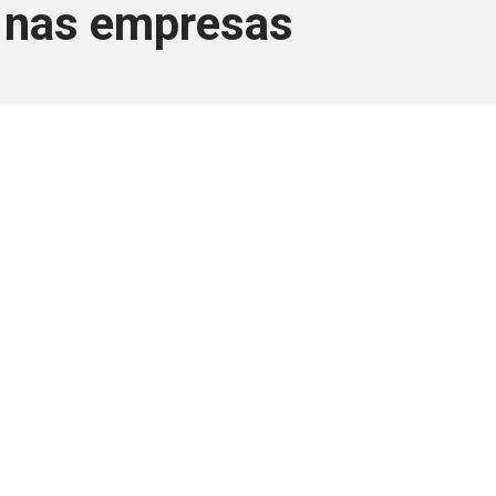
8 nas empresas
ara associados
a você Pessoa Física ou Jurídica.