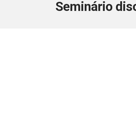
Seminário dis
Este conteúdo
Junte-se a uma equipe que trabal