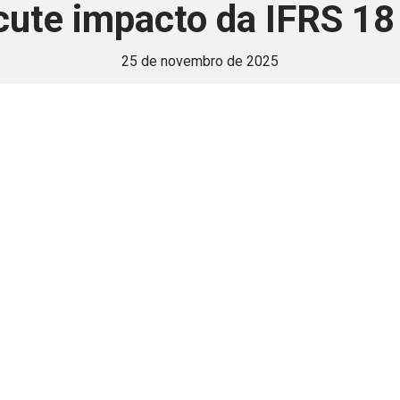
cute impacto da IFRS 1
25 de novembro de 2025
 é disponivel apenas p
ha para aprimorar a relação Brasil-Japão, sej
Associe-se
Login
Retornar a página principal do blog