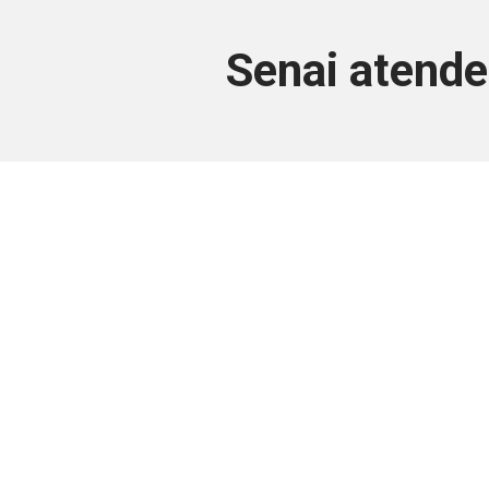
Senai atende
Este conteúdo
Junte-se a uma equipe que trabal