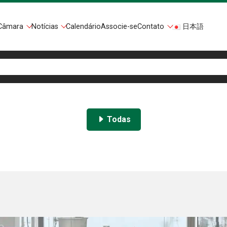
Câmara
Notícias
Calendário
Associe-se
Contato
日本語
Todas