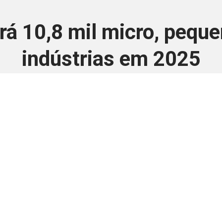
rá 10,8 mil micro, pequ
indústrias em 2025
10 de fevereiro de 2025
 é disponivel apenas p
ha para aprimorar a relação Brasil-Japão, sej