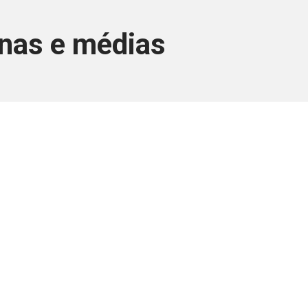
enas e médias
ara associados
a você Pessoa Física ou Jurídica.