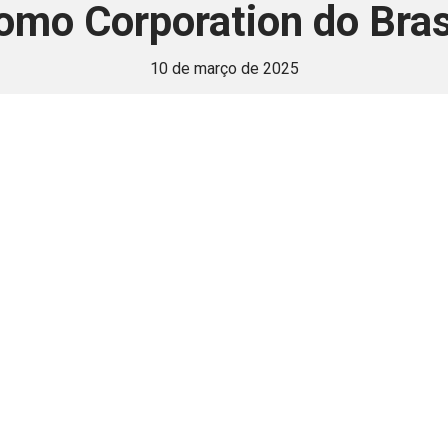
mo Corporation do Bras
10 de março de 2025
 é disponivel apenas p
ha para aprimorar a relação Brasil-Japão, sej
Associe-se
Login
Retornar a página principal do blog