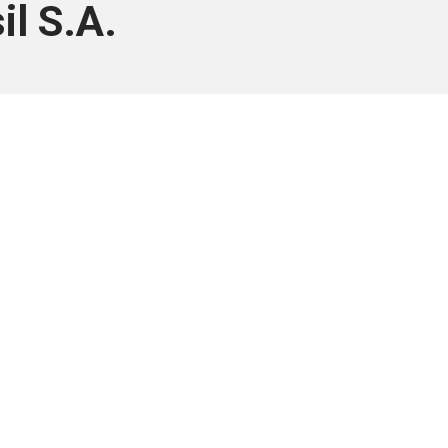
il S.A.
ara associados
a você Pessoa Física ou Jurídica.