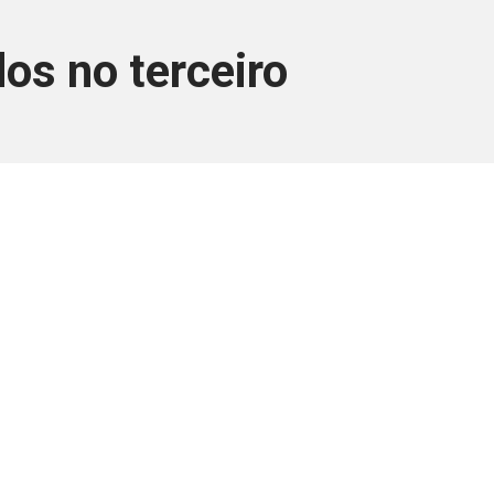
os no terceiro
ara associados
a você Pessoa Física ou Jurídica.