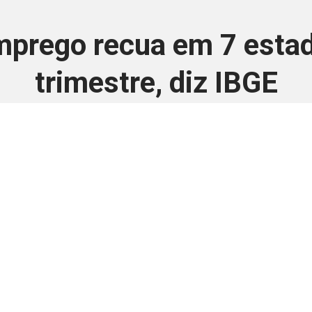
prego recua em 7 estad
trimestre, diz IBGE
22 de novembro de 2024
 é disponivel apenas p
ha para aprimorar a relação Brasil-Japão, sej