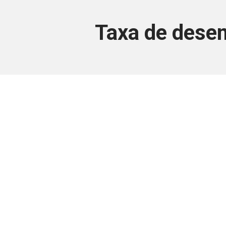
Taxa de desem
Este conteúdo
Junte-se a uma equipe que trabal