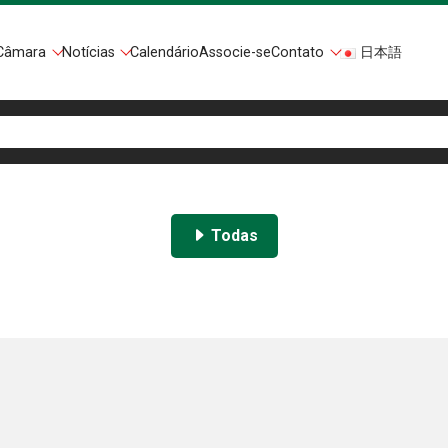
Câmara
Notícias
Calendário
Associe-se
Contato
日本語
Todas