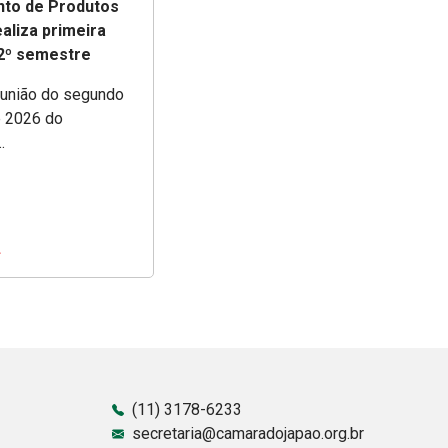
to de Produtos
aliza primeira
 2º semestre
eunião do segundo
 2026 do
.
(11) 3178-6233
secretaria@camaradojapao.org.br