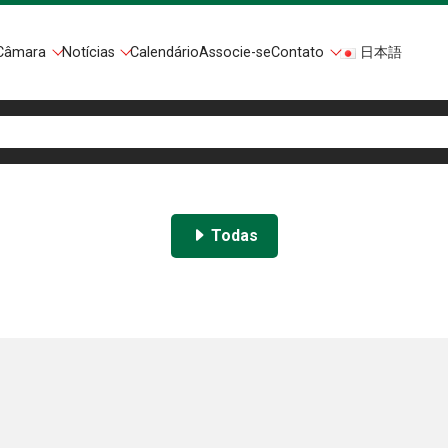
Câmara
Notícias
Calendário
Associe-se
Contato
日本語
Todas