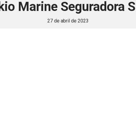
kio Marine Seguradora S
27 de abril de 2023
 é disponivel apenas p
ha para aprimorar a relação Brasil-Japão, sej
Associe-se
Login
Retornar a página principal do blog