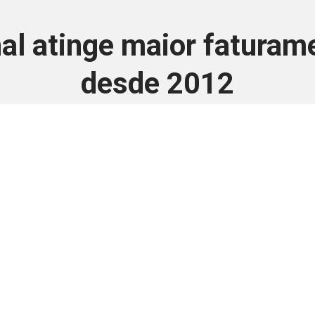
al atinge maior fatura
desde 2012
24 de setembro de 2025
 é disponivel apenas p
ha para aprimorar a relação Brasil-Japão, sej