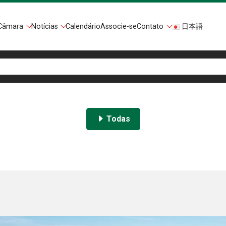
Câmara
Notícias
Calendário
Associe-se
Contato
日本語
Todas