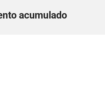
mento acumulado
ara associados
a você Pessoa Física ou Jurídica.