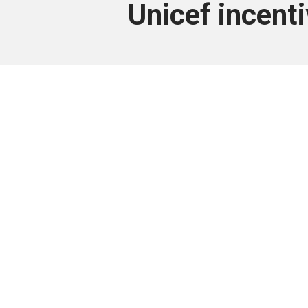
Unicef incenti
Este conteúdo
Junte-se a uma equipe que trabal