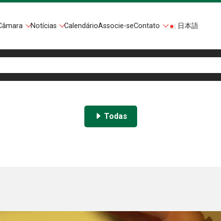
Câmara
Notícias
Calendário
Associe-se
Contato
日本語
Todas