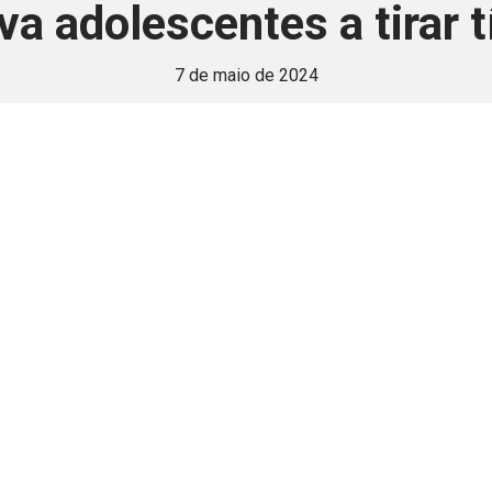
va adolescentes a tirar tí
7 de maio de 2024
 é disponivel apenas p
ha para aprimorar a relação Brasil-Japão, sej
Associe-se
Login
Retornar a página principal do blog