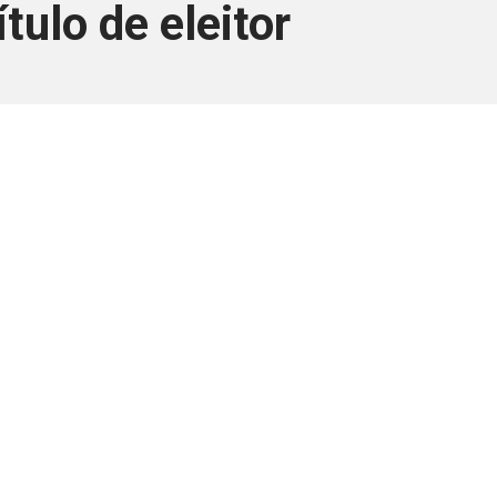
tulo de eleitor
ara associados
a você Pessoa Física ou Jurídica.