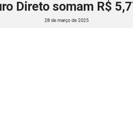
ro Direto somam R$ 5,77
28 de março de 2025
 é disponivel apenas p
ha para aprimorar a relação Brasil-Japão, sej
Associe-se
Login
Retornar a página principal do blog