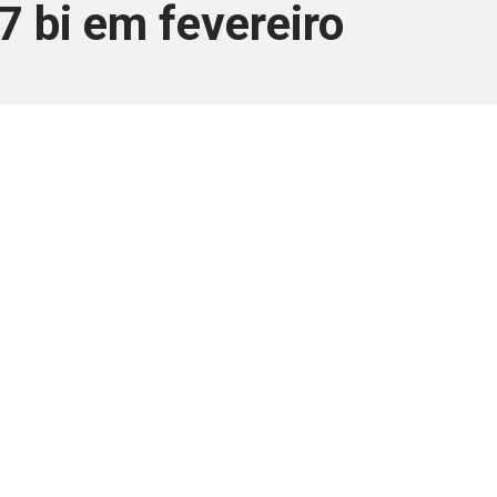
 bi em fevereiro
ara associados
a você Pessoa Física ou Jurídica.