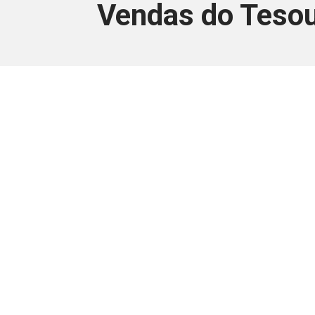
Vendas do Tesou
Este conteúdo
Junte-se a uma equipe que trabal