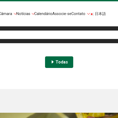
Câmara
Notícias
Calendário
Associe-se
Contato
日本語
Todas